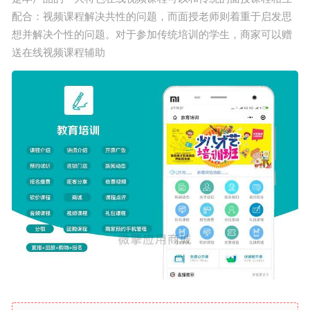
配合：视频课程解决共性的问题，而面授老师则着重于启发思
正版源码
想并解决个性的问题。对于参加传统
培训
的学生，商家可以赠
送在线视频课程辅助
站长学院
技术服务
投诉建议
联系我们