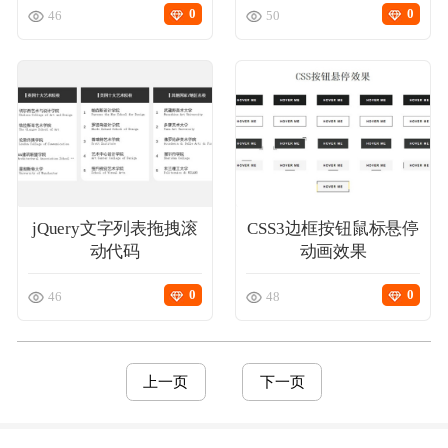
0
0
46
50
jQuery文字列表拖拽滚
CSS3边框按钮鼠标悬停
动代码
动画效果
0
0
46
48
注册
登录
上一页
下一页