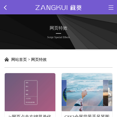
网站首页
网页特效
关于我们
Script Special Effects
新闻动态
网站首页
>
网页特效
精品源码
插件下载
网站模板
网页特效
js网页点击右键菜单代
CSS3全屏背景手风琴图