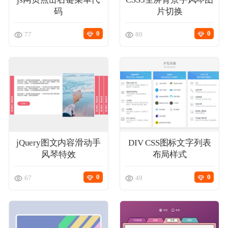
码
片切换
正版源码
0
0
77
80
站长学院
技术服务
投诉建议
联系我们
jQuery图文内容滑动手
DIV CSS图标文字列表
风琴特效
布局样式
0
0
67
49