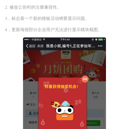
2. 修改公告时的注册兼容性。
正版源码
3，标志着一个新的模板活动纲要显示问题。
站长学院
4，更新海报部分企业用户无法进行显示模块截图。
技术服务
投诉建议
联系我们