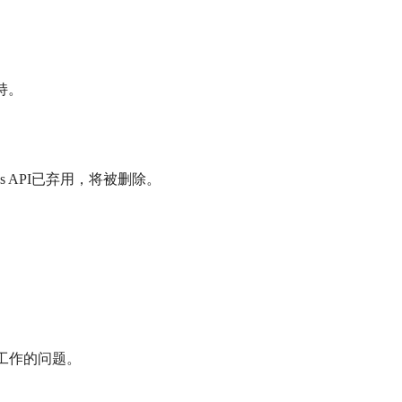
支持。
rces API已弃用，将被删除。
不能正常工作的问题。