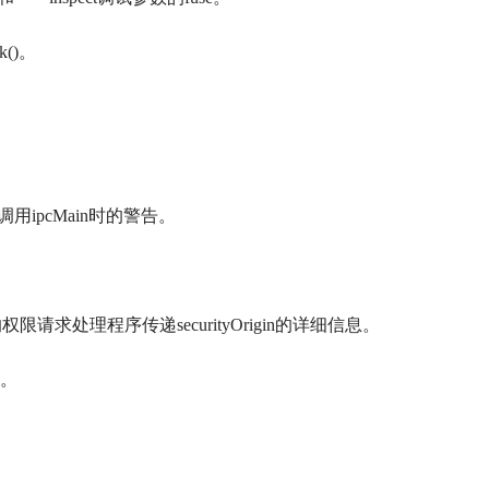
k()。
况下调用ipcMain时的警告。
处理程序传递securityOrigin的详细信息。
能。
。