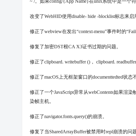
~ /。如果config/{App Name}在unix系
改变了WebHID使用disable- hide -blocklist标
修正了webview在发出“context-menu”事件时的“Failed t
修复了加密DST根CA X3证书过期的问题。
修正了clipboard. writebuffer ()， clipboard. 
修正了macOS上无框架窗口的documenttedted
修正了一个JavaScript异常从webContents如果渲染帧
染帧主机。
修正了navigator.fonts.query()的崩溃。
修复了当SharedArrayBuffer被禁用时repl崩溃的问