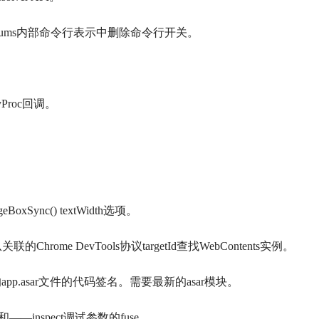
romiums内部命令行表示中删除命令行开关。
。
ifyProc回调。
ageBoxSync() textWidth选项。
getId)从关联的Chrome DevTools协议targetId查找WebContents实例。
.asar文件的代码签名。需要最新的asar模块。
—inspect调试参数的fuse。