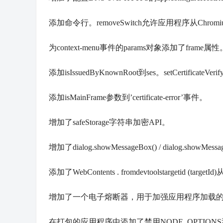
添加命令行。removeSwitch允许应用程序从Ch
为context-menu事件的params对象添加了frame属性
添加isIssuedByKnownRoot到ses。setCertificateVer
添加isMainFrame参数到’certificate-error’事件。
增加了safeStorage字符串加密API。
增加了dialog.showMessageBox() / dialog.showMess
添加了WebContents . fromdevtoolstargetid (tar
增加了一个电子熔断器，用于加强应用程序加载的app
在打包的应用程序中添加了禁用NODE_OPTIONS和—