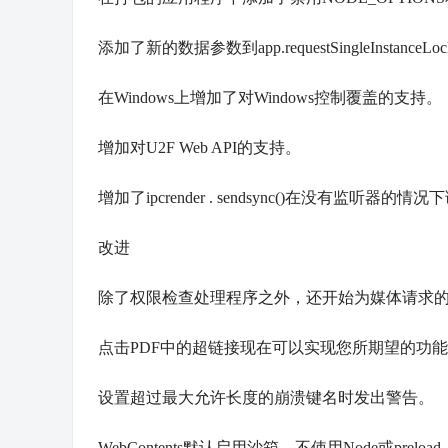
添加了新的数据参数到app.requestSingleInstanceLoc
在Windows上增加了对Windows控制覆盖的支持。
增加对U2F Web API的支持。
增加了ipcrender . sendsync()在没有监听器的情
改进
除了权限检查处理程序之外，还开始为媒体请求的权限请求
点击PDF中的超链接现在可以实现您所期望的功
设置超过最大允许长度的崩溃键名时发出警告。
WebContents默认启用沙箱，不使用Node或preload