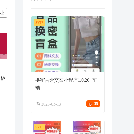
址
SVIP
助位
I核
换密盲盒交友小程序1.0.26+前
端
39
2025-03-13
SVIP