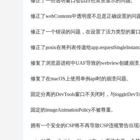
修正了一些透明窗口会以白色背景显示的问题。
修正了webContents中透明度不总是正确设置的问
修正了一个错误的问题，在设置了活力类型的窗
修正了posix在将列表传递给app.requestSingleInstance
修复了浏览器进程中UAF导致的webview创建崩溃
修复了在macOS上使用单例api时的崩溃问题。
固定分离的DevTools窗口不关闭时，与toggleDe
固定的imageAnimationPolicy不被尊重。
拥有一个安全的CSP将不再导致CSP违规警告出