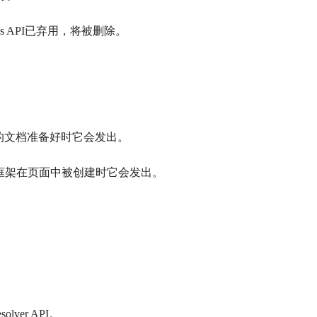
rces API已弃用，将被删除。
，当框架的文档准备好时它会发出。
ts，当一个框架在页面中被创建时它会发出。
件。
olver API。