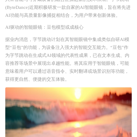
(ByteDance)近期积极研发一款自家的AI智能眼镜，旨在将先进
正版源码
AI功能与高质量影像捕捉相结合，为用户带来创新体验。
站长学院
AI驱动的智能眼镜：豆包模型或成核心
据业内消息，字节跳动计划在其智能眼镜中集成类似自研AI模
技术服务
型“豆包”的功能，为设备注入强大的智能交互能力。“豆包”作
为字节跳动在生成式AI领域的代表性成果，已在文本生成、内
投诉建议
容推荐等场景中展现出卓越性能。将其应用于智能眼镜，可能
意味着用户可以通过语音指令、实时翻译或场景识别等功能，
获得更自然、便捷的交互体验。
联系我们