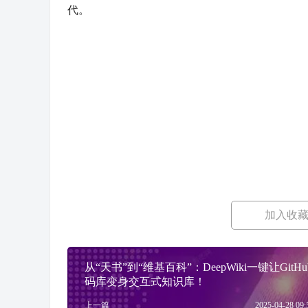
代。
加入收
从“天书”到“维基百科”：DeepWiki一键让GitH
码库变身交互式知识库！
上一篇
2025-04-28 09: