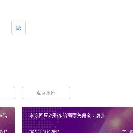
藏
返回顶部
ub代
京东回应刘强东给商家免佣金：属实
58:17
2025-04-28 09:58:17
下一篇