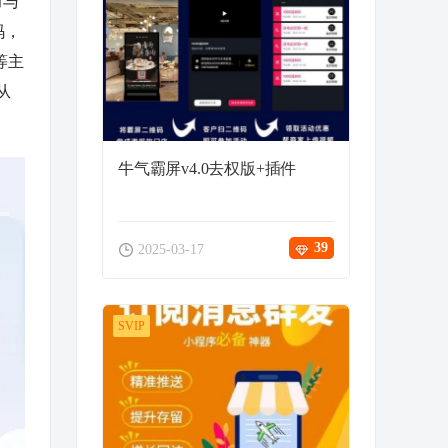
力与
码，
等主
从
牛气霸屏v4.0去权版+插件
39
2025-03-17
SVIP