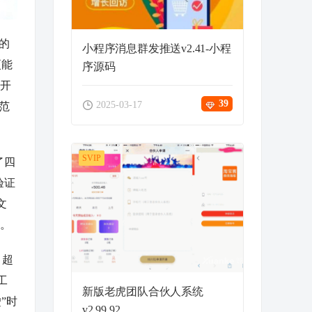
的
小程序消息群发推送v2.41-小程
更能
序源码
零开
39
2025-03-17
范
SVIP
了四
验证
文
链。
，超
工
新版老虎团队合伙人系统
”时
v2.99.92