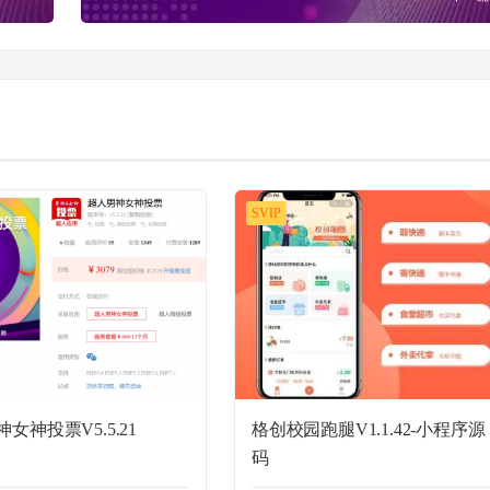
SVIP
女神投票V5.5.21
格创校园跑腿V1.1.42-小程序源
码