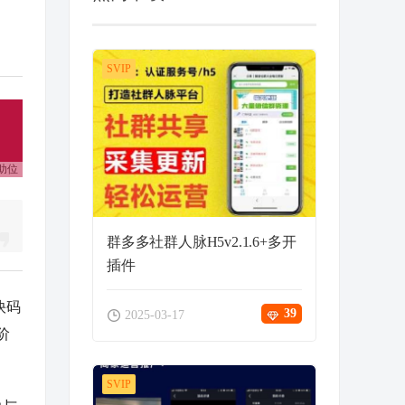
SVIP
助位
群多多社群人脉H5v2.1.6+多开
插件
快码
39
2025-03-17
阶
SVIP