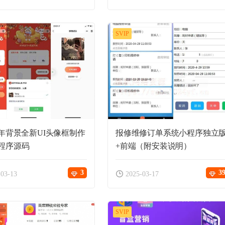
SVIP
2虎年背景全新UI头像框制作
报修维修订单系统小程序独立
程序源码
+前端（附安装说明）
3
3
-03-13
2025-03-17
SVIP