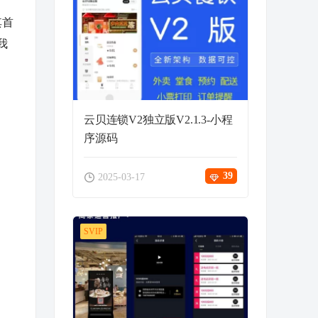
其
首
我
云贝连锁V2独立版V2.1.3-小程
序源码
39
2025-03-17
SVIP