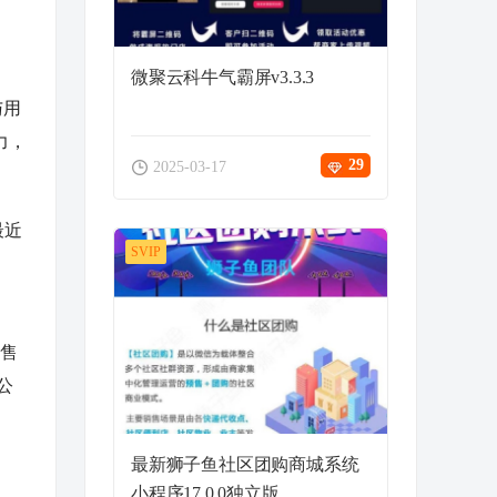
微聚云科牛气霸屏v3.3.3
与用
力，
29
2025-03-17
最近
SVIP
其售
该公
最新狮子鱼社区团购商城系统
小程序17.0.0独立版