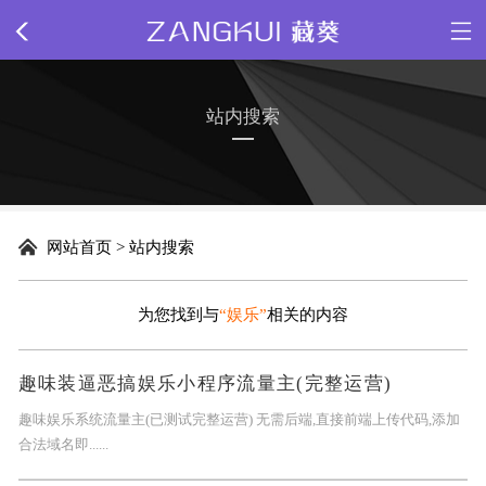
网站首页
站内搜索
关于我们
新闻动态
网站首页
>
站内搜索
精品源码
为您找到与
“娱乐”
相关的内容
插件下载
趣味装逼恶搞娱乐小程序流量主(完整运营)
网站模板
趣味娱乐系统流量主(已测试完整运营) 无需后端,直接前端上传代码,添加
合法域名即......
网页特效