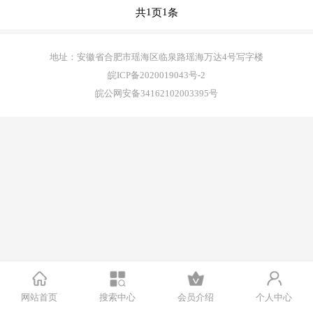
1
1
共
页
条
正版源码
地址：安徽省合肥市瑶海区临泉路瑶海万达4号写字楼
站长学院
皖ICP备2020019043号-2
皖公网安备34162102003395号
技术服务
投诉建议
联系我们
注册
登录
网站首页
搜索中心
会员介绍
个人中心