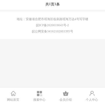
1
1
共
页
条
正版源码
地址：安徽省合肥市瑶海区临泉路瑶海万达4号写字楼
站长学院
皖ICP备2020019043号-2
皖公网安备34162102003395号
技术服务
投诉建议
联系我们
注册
登录
网站首页
搜索中心
会员介绍
个人中心