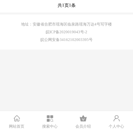
1
1
共
页
条
正版源码
地址：安徽省合肥市瑶海区临泉路瑶海万达4号写字楼
站长学院
皖ICP备2020019043号-2
皖公网安备34162102003395号
技术服务
投诉建议
联系我们
注册
登录
网站首页
搜索中心
会员介绍
个人中心