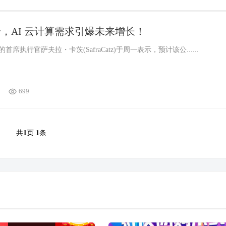
，AI 云计算需求引爆未来增长！
的首席执行官萨夫拉・卡茨(SafraCatz)于周一表示，预计该公......
699
共
1
页
1
条