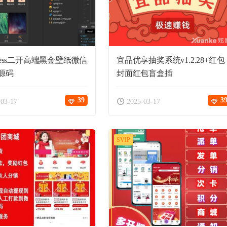
Press二开高端黑金壁纸微信
宜品优享抽奖系统v1.2.28+红包
源码
封面红包盲盒插
39
3
-03-17
2025-03-17
SVIP