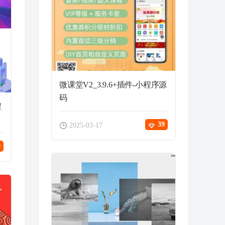
微课堂V2_3.9.6+插件-小程序源
码
程
39
2025-03-17
9