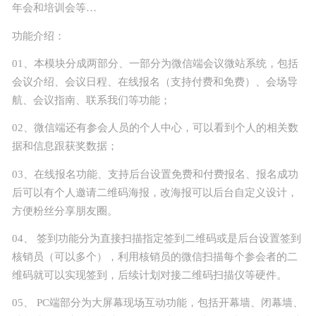
年会和培训会等…
正版源码
功能介绍：
站长学院
01、本模块分成两部分、一部分为微信端会议微站系统，包括
会议介绍、会议日程、在线报名（支持付费和免费）、会场导
航、会议指南、联系我们等功能；
技术服务
02、微信端还有参会人员的个人中心，可以看到个人的相关数
投诉建议
据和信息跟获奖数据；
03、在线报名功能、支持后台设置免费和付费报名、报名成功
联系我们
后可以有个人邀请二维码海报，改海报可以后台自定义设计，
方便粉丝分享朋友圈。
04、 签到功能分为直接扫描指定签到二维码或是后台设置签到
核销员（可以多个），利用核销员的微信扫描每个参会者的二
维码就可以实现签到，后续计划对接二维码扫描仪等硬件。
05、 PC端部分为大屏幕现场互动功能，包括开幕墙、闭幕墙、