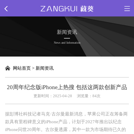
网站首页
新闻资讯
关于我们
News and Information
新闻动态
网站首页
>
新闻资讯
精品源码
20周年纪念版iPhone上热搜 包括这两款创新产品
插件下载
更新时间：2025-04-28
浏览量：
84次
网站模板
据彭博社科技记者马克·古尔曼
最新
消息，苹果公司正在筹备两
款具有里程碑意义的iPhone产品，计划于2027年推出以纪念
网页特效
iPhone问世20周年。古尔曼透露，其中一款为市场期待已久的