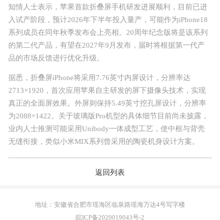
知情人士表示，苹果
首款
折叠屏手机研发进展顺利，目前已进
入试产阶段，预计2026年下半年投入量产，可能作为iPhone18
系列成员在同年秋季发布会上亮相。20周年纪念版将是该系列
的第二代产品，有望在2027年9月发布，届时将根据
第一
代产
品的市场反馈进行优化升级。
据悉，折叠屏iPhone将采用7.76英寸内屏设计，分辨率达
2713×1920，
首次
应用苹果自主研发的屏下摄像头技术，实现
真正的全面屏效果。外屏则保持5.49英寸挖孔屏设计，分辨率
为2088×1422。关于玻璃版Pro机型的具体细节目前尚未披露，
业内人士推测可能采用Unibody一体成型工艺，使中框与背壳
无缝衔接，类似小米MIX系列曾采用的陶瓷机身设计方案。
返回列表
注册
登录
地址：安徽省合肥市瑶海区临泉路瑶海万达4号写字楼
皖ICP备2020019043号-2